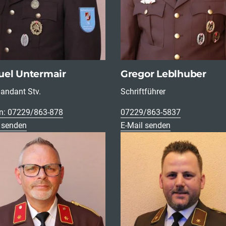
el Untermair
Gregor Leblhuber
ndant Stv.
Schriftführer
on: 07229/863-878
07229/863-5837
 senden
E-Mail senden