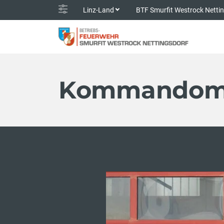
Linz-Land
BTF Smurfit Westrock Netti
Kommandomi