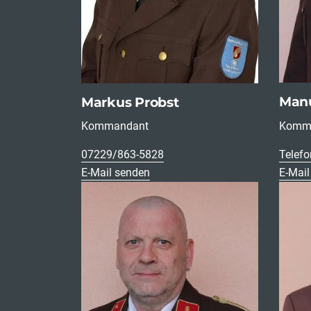
Manu
Markus Probst
Komma
Kommandant
07229/863-5828
Telef
E-Mail senden
E-Mail