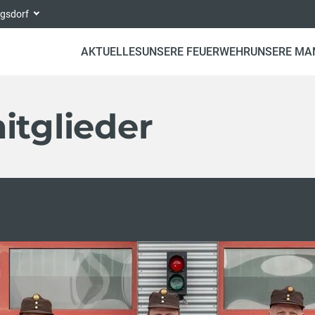
ngsdorf
AKTUELLES
UNSERE FEUERWEHR
UNSERE MA
tglieder