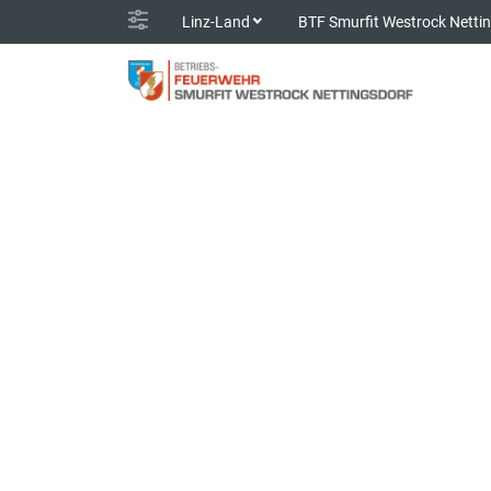
Linz-Land
BTF Smurfit Westrock Netti